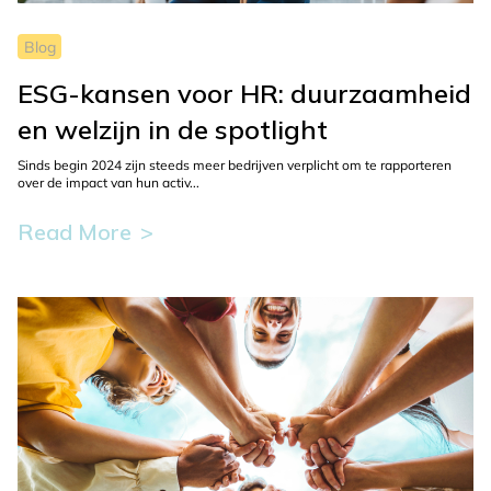
information
about
Blog
the
ESG-kansen voor HR: duurzaamheid
selected
en welzijn in de spotlight
blog.
Sinds begin 2024 zijn steeds meer bedrijven verplicht om te rapporteren
over de impact van hun activ...
Read More
This
button
is
used
to
display
more
information
about