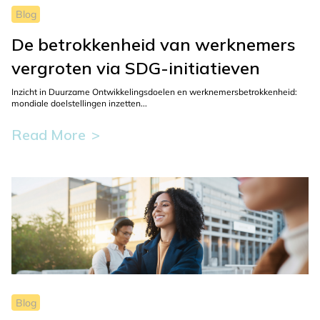
Blog
De betrokkenheid van werknemers
vergroten via SDG-initiatieven
Inzicht in Duurzame Ontwikkelingsdoelen en werknemersbetrokkenheid:
mondiale doelstellingen inzetten...
Read More
This
button
is
used
to
display
more
information
about
Blog