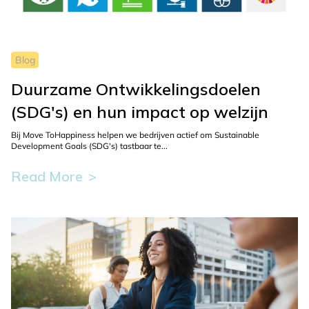
blog.
Blog
Duurzame Ontwikkelingsdoelen
(SDG's) en hun impact op welzijn
Bij Move ToHappiness helpen we bedrijven actief om Sustainable
Development Goals (SDG's) tastbaar te...
Read More
This
button
is
used
to
display
more