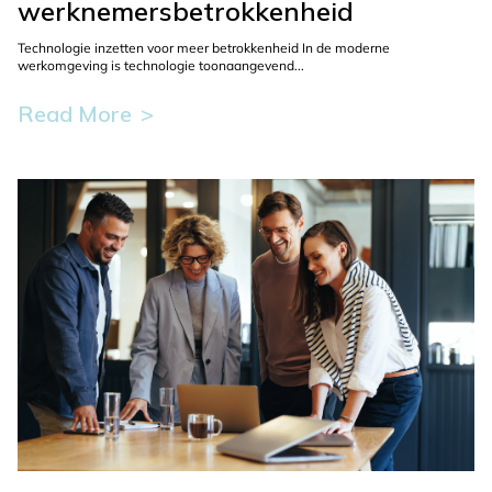
werknemersbetrokkenheid
Technologie inzetten voor meer betrokkenheid In de moderne
werkomgeving is technologie toonaangevend...
Read More
This
button
is
used
to
display
more
information
about
the
selected
blog.