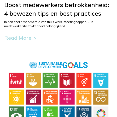
the
Boost medewerkers betrokkenheid:
selected
4 bewezen tips en best practices
blog.
In een snelle werkwereld van thuis werk, meetinghoppen, … is
medewerkersbetrokkenheid belangrijker d...
Read More
This
button
is
used
to
display
more
information
about
the
selected