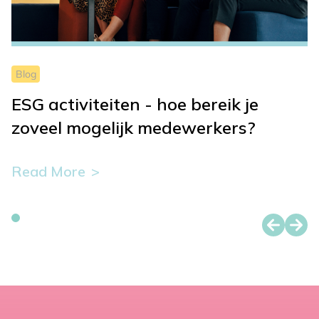
blog.
Blog
ESG activiteiten - hoe bereik je
zoveel mogelijk medewerkers?
Read More
This
button
is
used
to
display
more