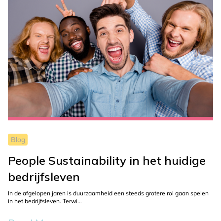
to
display
more
information
about
the
selected
blog.
Blog
People Sustainability in het huidige
bedrijfsleven
In de afgelopen jaren is duurzaamheid een steeds grotere rol gaan spelen
in het bedrijfsleven. Terwi...