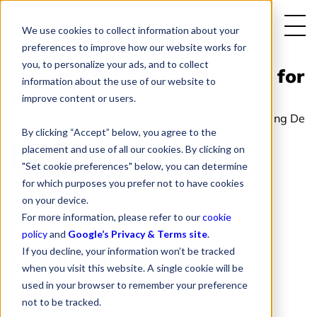
We use cookies to collect information about your
preferences to improve how our website works for
Uitgelicht:
you, to personalize your ads, and to collect
Van war for talent naar love for
information about the use of our website to
talent
improve content or users.
Het belang van intrinsieke motivatie en ontwikkeling De
By clicking “Accept” below, you agree to the
arbeidsmarkt kraakt. In een wereld waar de...
placement and use of all our cookies. By clicking on
Lees Meer >
"Set cookie preferences" below, you can determine
Blog | Move To Happiness | mei 07, 2024
for which purposes you prefer not to have cookies
on your device.
For more information, please refer to our
cookie
policy
and
Google’s Privacy & Terms site
.
If you decline, your information won’t be tracked
Lees hier al onze blogs
when you visit this website. A single cookie will be
used in your browser to remember your preference
Nieuwsgierig naar ESG, lees hier de
not to be tracked.
laatste trends en ontwikkelingen.