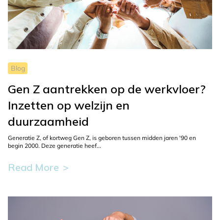
the
selected
blog.
Blog
Gen Z aantrekken op de werkvloer?
Inzetten op welzijn en
duurzaamheid
Generatie Z, of kortweg Gen Z, is geboren tussen midden jaren '90 en
begin 2000. Deze generatie heef...
Read More
This
button
is
used