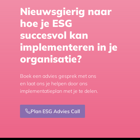
information
Nieuwsgierig naar
about
the
hoe je ESG
selected
succesvol kan
blog.
implementeren in je
organisatie?
Boek een advies gesprek met ons
en laat ons je helpen door ons
implementatieplan met je te delen.
Plan ESG Advies Call