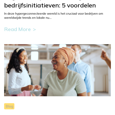
bedrijfsinitiatieven: 5 voordelen
In deze hypergeconnecteerde wereld is het cruciaal voor bedrijven om
wereldwijde trends en lokale nu...
Read More
This
button
is
used
to
display
more
information
about
the
selected
Blog
blog.