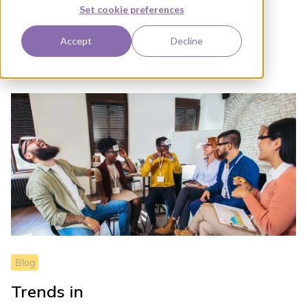
Set cookie preferences
Accept
Decline
All Tags
Blog
Blog
Trends in