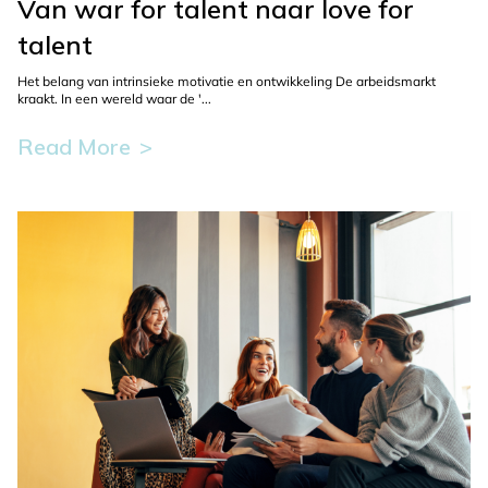
Van war for talent naar love for
talent
Het belang van intrinsieke motivatie en ontwikkeling De arbeidsmarkt
kraakt. In een wereld waar de '...
Read More
This
button
is
used
to
display
more
information
about
the
selected