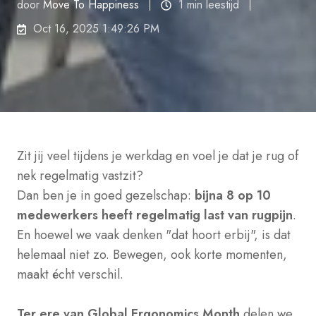
door
Move To Happiness
1 min leestijd
Oct 16, 2025 1:49:26 PM
Zit jij veel tijdens je werkdag en voel je dat je rug of
nek regelmatig vastzit?
Dan ben je in goed gezelschap:
bijna 8 op 10
medewerkers heeft regelmatig last van rugpijn
.
En hoewel we vaak denken "dat hoort erbij", is dat
helemaal niet zo. Bewegen, ook korte momenten,
maakt écht verschil.
Ter ere van Global Ergonomics Month
delen we