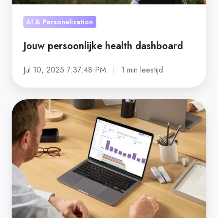
AI & Personalization
Jouw persoonlijke health dashboard
Jul 10, 2025 7:37:48 PM
1 min leestijd
Meetbare
ROI
voor
je
wellbeing
initiatieven