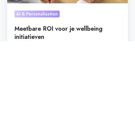
AI & Personalization
Meetbare ROI voor je wellbeing
initiatieven
Jul 10, 2025 7:57:35 PM
1 min leestijd
Het
12-
Stappen
transformatieplan
van
Wellness
Wally