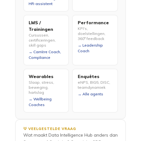
HR-assistent
LMS /
Performance
KPI's,
Trainingen
doelstellingen,
Cursussen,
360° feedback
certificeringen,
skill gaps
Leadership
Coach
Carrière Coach,
Compliance
Wearables
Enquêtes
Slaap, stress,
eNPS, BIG5, DISC,
beweging,
teamdynamiek
hartslag
Alle agents
Wellbeing
Coaches
💡 VEELGESTELDE VRAAG
Wat maakt Data Intelligence Hub anders dan