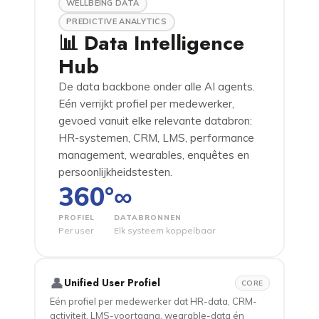
WELLBEING DATA
PREDICTIVE ANALYTICS
📊 Data Intelligence
Hub
De data backbone onder alle AI agents.
Eén verrijkt profiel per medewerker,
gevoed vanuit elke relevante databron:
HR-systemen, CRM, LMS, performance
management, wearables, enquêtes en
persoonlijkheidstesten.
360°
∞
PROFIEL
DATABRONNEN
Per user
Elk systeem koppelbaar
👤
Unified User Profiel
CORE
Eén profiel per medewerker dat HR-data, CRM-
activiteit, LMS-voortgang, wearable-data én