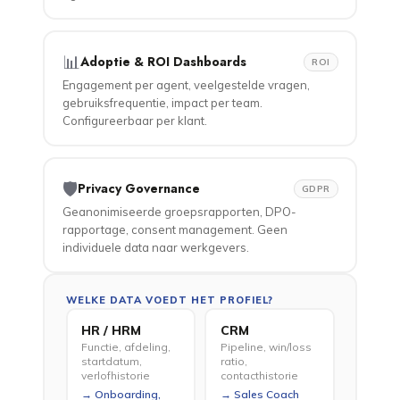
📊
Adoptie & ROI Dashboards
ROI
Engagement per agent, veelgestelde vragen,
gebruiksfrequentie, impact per team.
Configureerbaar per klant.
🛡️
Privacy Governance
GDPR
Geanonimiseerde groepsrapporten, DPO-
rapportage, consent management. Geen
individuele data naar werkgevers.
WELKE DATA VOEDT HET PROFIEL?
HR / HRM
CRM
Functie, afdeling,
Pipeline, win/loss
startdatum,
ratio,
verlofhistorie
contacthistorie
Onboarding,
Sales Coach