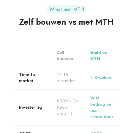
Winst met MTH
Zelf bouwen vs met MTH
Zelf
Build on
bouwen
MTH
Time-to-
12-18
4-8 weken
market
maanden
Vast
€500K - 2M
bedrag per
Investering
(team,
user,
data, ...)
schaalbaar