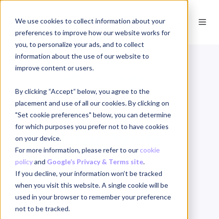
We use cookies to collect information about your
NL
preferences to improve how our website works for
you, to personalize your ads, and to collect
information about the use of our website to
improve content or users.
AI COACHING PaaS: 5 modules
AI Coaching
By clicking “Accept” below, you agree to the
placement and use of all our cookies. By clicking on
infrastructuur.
"Set cookie preferences" below, you can determine
for which purposes you prefer not to have cookies
Modulair. White-
on your device.
For more information, please refer to our
cookie
label.
policy
and
Google’s Privacy & Terms site
.
If you decline, your information won’t be tracked
when you visit this website. A single cookie will be
Van data-integratie en AI agents tot
used in your browser to remember your preference
wearables en content. Vijf modules die je
not to be tracked.
los of samen inzet. Jouw merk, jouw