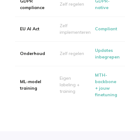
GDPR
GDPR-
Zelf regelen
compliance
native
Zelf
EU AI Act
Compliant
implementeren
Updates
Onderhoud
Zelf regelen
inbegrepen
MTH-
Eigen
ML-model
backbone
labeling +
training
+ jouw
training
finetuning