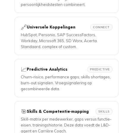
persoonlijkheidstesten combineert.
🔗
Universele Koppelingen
CONNECT
HubSpot, Personio, SAP SuccessFactors,
Workday, Microsoft 365, SD Worx, Acerta.
Standaard, complex of custom.
📈
Predictive Analytics
PREDICTIVE
Churn-risico, performance gaps, skills shortages,
burn-out signalen. Vroegsignalering op
gecombineerde data.
🎯
Skills & Competentie-mapping
SKILLS
Skill-matrix per medewerker, gaps versus functie-
eisen, trainingshistorie. Deze data voedt de L&D-
agent en Carrière Coach.